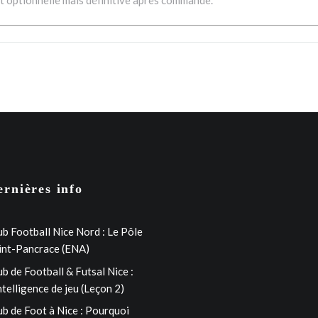
t optionnelle mais définitive après commande.
ernières info
ub Football Nice Nord : Le Pôle
int-Pancrace (ENA)
ub de Football & Futsal Nice :
intelligence de jeu (Leçon 2)
ub de Foot à Nice : Pourquoi