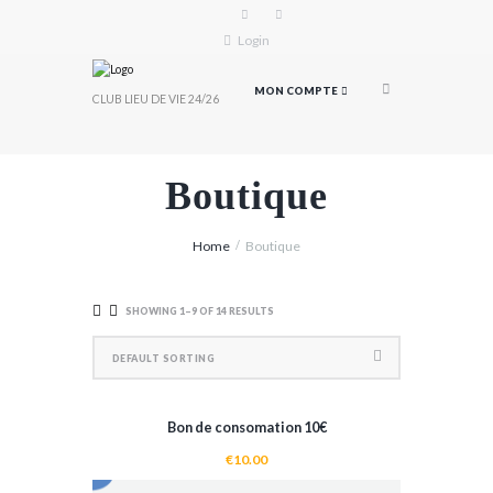
Login
MON COMPTE
CLUB LIEU DE VIE 24/26
Boutique
Home
Boutique
SHOWING 1–9 OF 14 RESULTS
Bon de consomation 10€
€
10.00