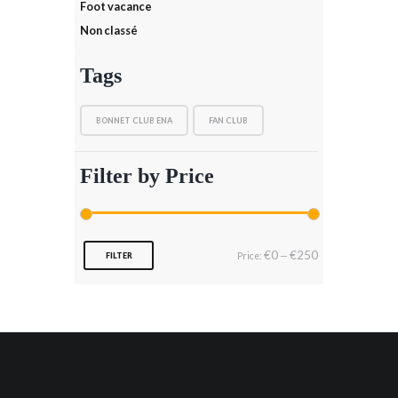
Foot vacance
Non classé
Tags
BONNET CLUB ENA
FAN CLUB
Filter by Price
Min
Max
€0
€250
Price:
—
FILTER
price
price