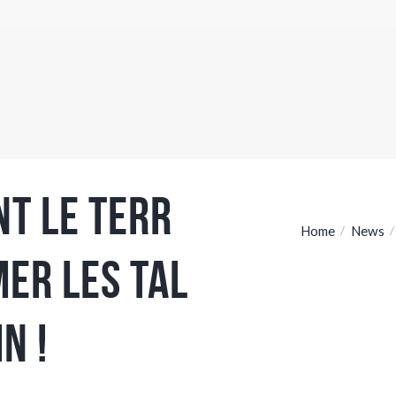
nt le terr
Home
News
mer les tal
n !