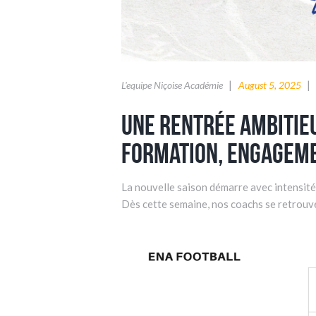
L'equipe Niçoise Académie
August 5, 2025
Une rentrée ambitieu
formation, engagem
La nouvelle saison démarre avec intensité
Dès cette semaine, nos coachs se retrouv