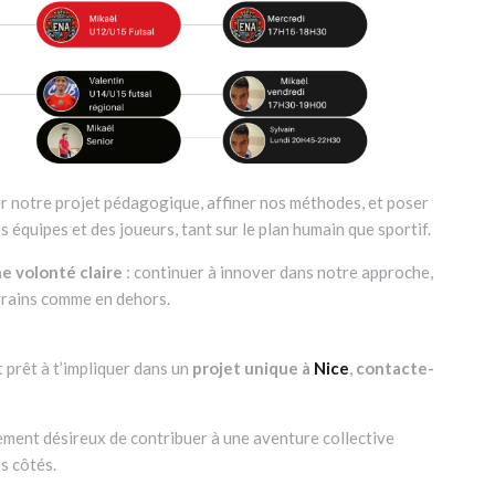
r notre projet pédagogique, affiner nos méthodes, et poser
équipes et des joueurs, tant sur le plan humain que sportif.
 volonté claire
: continuer à innover dans notre approche,
errains comme en dehors.
et prêt à t’impliquer dans un
projet unique à
Nice
,
contacte-
ement désireux de contribuer à une aventure collective
os côtés.