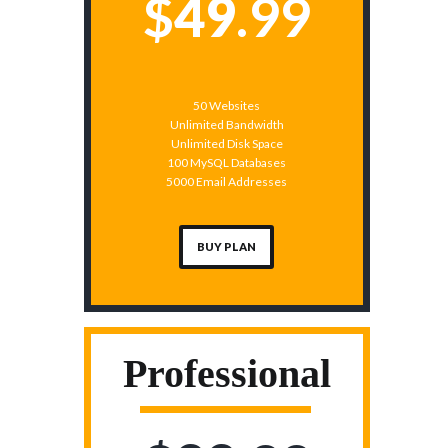
$
49
99
50 Websites
Unlimited Bandwidth
Unlimited Disk Space
100 MySQL Databases
5000 Email Addresses
BUY PLAN
Professional