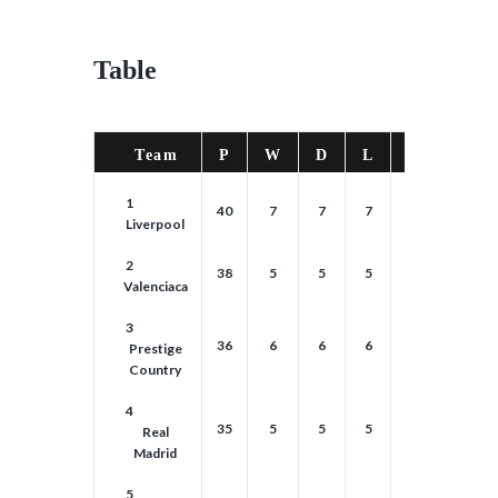
Table
Team
P
W
D
L
GD
PT
1
40
7
7
7
7
7
Liverpool
2
38
5
5
5
5
5
Valenciaca
3
36
6
6
6
6
6
Prestige
Country
4
35
5
5
5
5
5
Real
Madrid
5