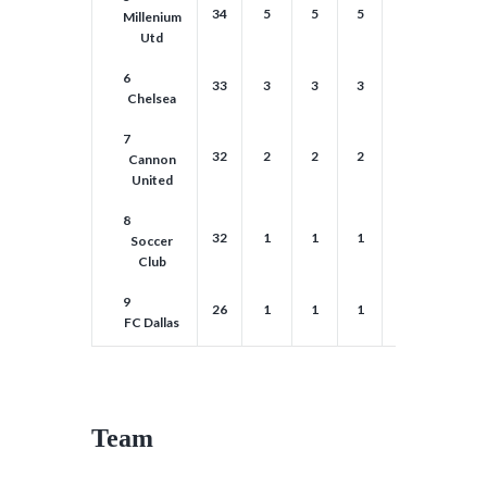
34
5
5
5
5
5
Millenium
Utd
6
33
3
3
3
3
3
Chelsea
7
32
2
2
2
2
2
Cannon
United
8
32
1
1
1
1
1
Soccer
Club
9
26
1
1
1
1
1
FC Dallas
Team