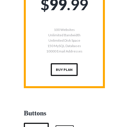
$
99
99
100 Websites
Unlimited Bandwidth
Unlimited Disk Space
150 MySQL Databases
10000 Email Addresses
BUY PLAN
Buttons