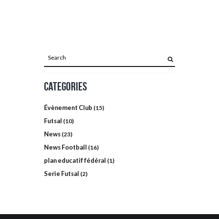
MATCH DAY
2024-08-18 19H00
0
Read more
Categories
Évènement Club
(15)
Futsal
(10)
News
(23)
News Football
(16)
plan educatif fédéral
(1)
Serie Futsal
(2)